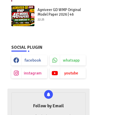
Group Exam || Navy || CDS ||
NDA-2021
Agniveer GD WMP Original
Model Paper 2026 | 46
Original Model Paper PDF
22:25
Download | 100% Real
Practice Set
SOCIAL PLUGIN
facebook
whatsapp
instagram
youtube
Follow by Email