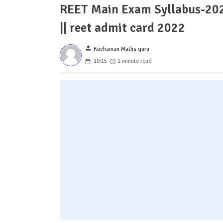
REET Main Exam Syllabus-2022 
|| reet admit card 2022
person
Kuchaman Maths guru
10:15
1 minute read