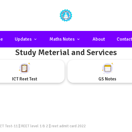
e
Updates
Maths Notes
About
Contac
Study Meterial and Services
ICT Reet Test
GS Notes
 Test-11 || REET level 1 & 2 || reet admit card 2022