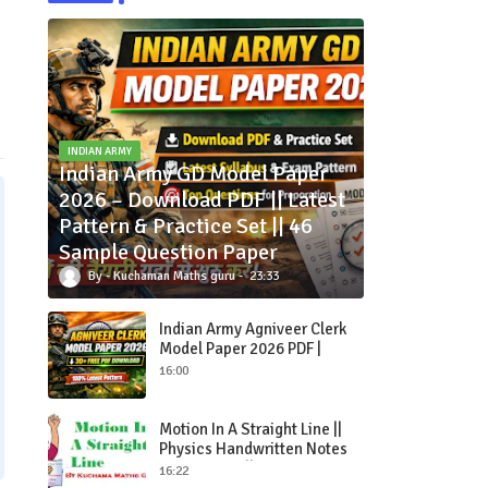
2
INDIAN ARMY
Indian Army GD Model Paper
2026 – Download PDF || Latest
Pattern & Practice Set || 46
Sample Question Paper
Kuchaman Maths guru
23:33
Indian Army Agniveer Clerk
Model Paper 2026 PDF |
Latest Exam Pattern + Free
16:00
Download
Motion In A Straight Line ||
Physics Handwritten Notes
PDF In Hindi || Air Force X
16:22