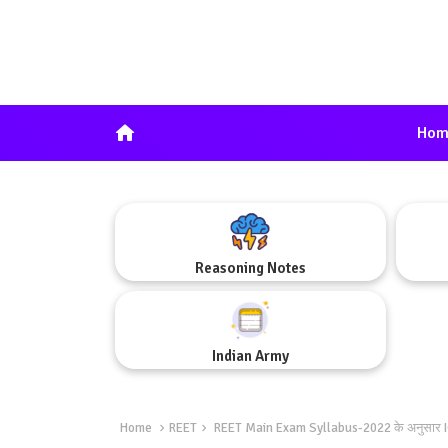
home
Hom
Reasoning Notes
Indian Army
Home
REET
REET Main Exam Syllabus-2022 के अनुसार ICT