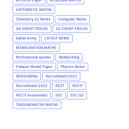
Airforce Paper
ALGEBRA MATHS
ARITHMETIC MATHS
Chemistry 12 Notes
Computer Notes
GK SHORT TRICKS
GS SHORT TRICKS
Indian Army
LATEST NEWS
MENSURATION MATHS
Motivational Quotes
Networking
Patwari Model Paper
Physics Notes
REASONING
Recruitment 2021
Recruitment 2022
REET
RSCIT
RSCIT Assessment
SSC
SSC GD
TRIGONOMETRY MATHS